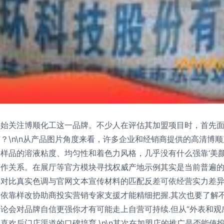
开始关注博顺化工这一品牌。不少人在评估其加盟项目时，首先
？\n\n从产品图片角度来看，许多企业和经销商提供的高清博
样品的溶液粘度、均匀性和着色力风格，几乎没有什么强靠‘美颜
合作关系。在展厅等官方模块寻找权威产地示例其实是当前普遍
样对比真实色调与官网文本宣传材料的匹配反差可依经营实力差
依靠样改协助商投实营销专家支援才能精细把握.其次也要了解
论会对品牌自信更强你才有可能走上自营可持续.但从“外表和观
喜欢后门店渠道的口碑培育.\n\n其次在加盟店的推广是否能使