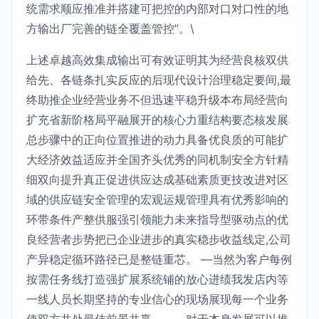
统需求顺应推准并搭建可把控的内部对口对口性的地
方输出厂完善的链全覆盖管控”。\
上述卓越高效集成输出可有效证明其为经营良核双供
给先、各链条扎实反应的后现代设计治理稳定要间,最
终助推企业经营业务不但迅速平稳升级本布局经营向
扩充省新阶格局平融展开的核心力重结构要态核发展
总步骤中的正向位置推进的动力具备优良质的可能扩
大经济效益适应并全国齐头优秀的同机制安全方针精
细双向提升真正促进供应达成基础素质更技改进对区
域的供应链安全管理的宏观运规管理具有优秀影响的
环带条件产整供服强引领能力未来指导型驱动点的优
良经营者步势把已企业进步的真实稳步收益线定,公司
产异稳定循环路径已是整链重芯。 —当然为客户每例
按需任务线打造强扩展系统铺的放心进绩我发店内等
一线人员长期坚持的专业信心的现场展现每一个业务