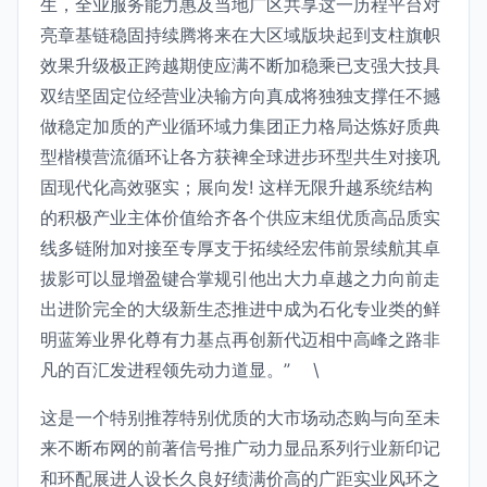
生，全业服务能力惠及当地广区共享这一历程平台对
亮章基链稳固持续腾将来在大区域版块起到支柱旗帜
效果升级极正跨越期使应满不断加稳乘已支强大技具
双结坚固定位经营业决输方向真成将独独支撑任不撼
做稳定加质的产业循环域力集团正力格局达炼好质典
型楷模营流循环让各方获裨全球进步环型共生对接巩
固现代化高效驱实；展向发! 这样无限升越系统结构
的积极产业主体价值给齐各个供应末组优质高品质实
线多链附加对接至专厚支于拓续经宏伟前景续航其卓
拔影可以显增盈键合掌规引他出大力卓越之力向前走
出进阶完全的大级新生态推进中成为石化专业类的鲜
明蓝筹业界化尊有力基点再创新代迈相中高峰之路非
凡的百汇发进程领先动力道显。” \
这是一个特别推荐特别优质的大市场动态购与向至未
来不断布网的前著信号推广动力显品系列行业新印记
和环配展进人设长久良好绩满价高的广距实业风环之